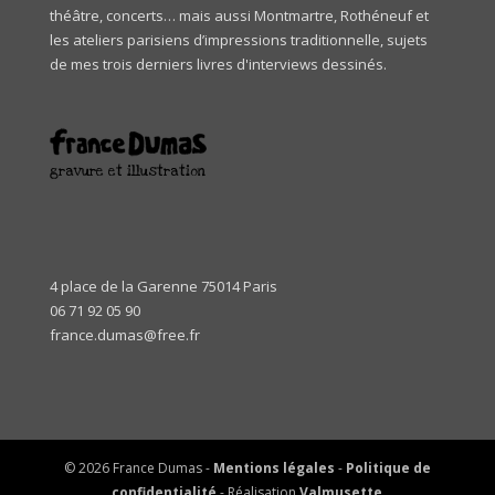
théâtre, concerts… mais aussi Montmartre, Rothéneuf et
les ateliers parisiens d’impressions traditionnelle, sujets
de mes trois derniers livres d'interviews dessinés.
gravure et illustration
4 place de la Garenne 75014 Paris
06 71 92 05 90
france.dumas@free.fr
© 2026 France Dumas -
Mentions légales
-
Politique de
confidentialité
- Réalisation
Valmusette