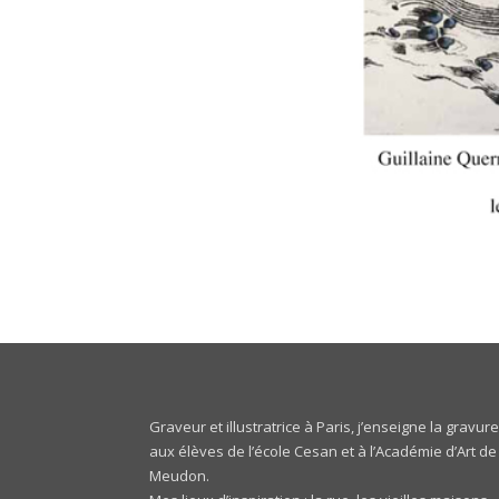
Graveur et illustratrice à Paris, j’enseigne la gravur
aux élèves de l’école
Cesan
et à l’Académie d’Art de
Meudon.