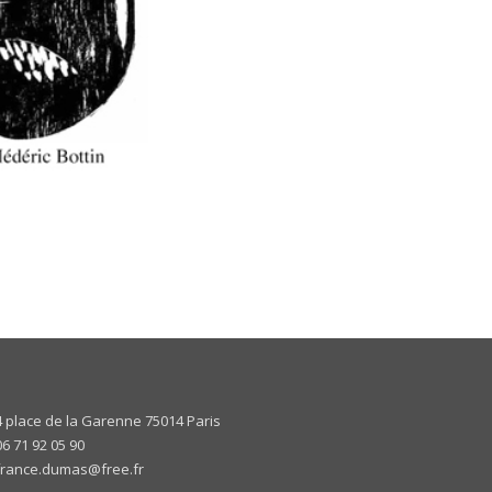
4 place de la Garenne 75014 Paris
06 71 92 05 90
france.dumas@free.fr